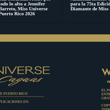
todo lo alto a Jennifer
para la 75ta Edici
Barreto, Miss Universe
Diamante de Miss 
Puerto Rico 2026
EL P
SE PUERTO RICO
ENT
GRAN
PLICACIONES EN:
COPY
TOD