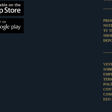
PRO
NOTI
TU 
SHO
DEP
VEN
SOB
EMP
TÉR
POLÍ
CON
COM
EEO 