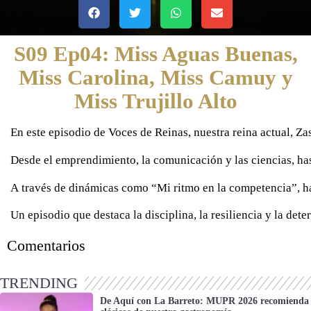
S09 Ep04: Miss Aguas Buenas,
Miss Carolina, Miss Camuy y
Miss Trujillo Alto
En este episodio de Voces de Reinas, nuestra reina actual, Z
Desde el emprendimiento, la comunicación y las ciencias, hast
0 seconds of 0 seconds
A través de dinámicas como “Mi ritmo en la competencia”, ha
Un episodio que destaca la disciplina, la resiliencia y la d
Comentarios
TRENDING
De Aquí con La Barreto: MUPR 2026 recomienda