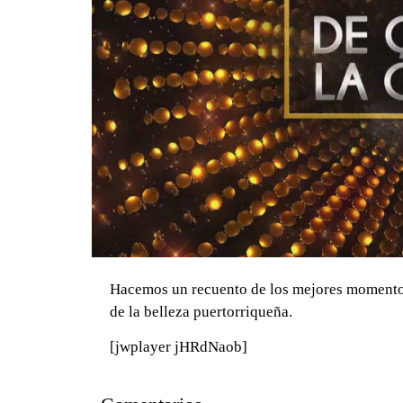
Hacemos un recuento de los mejores momentos
de la belleza puertorriqueña.
[jwplayer jHRdNaob]
0 seconds of 0 seconds
Volume 0%