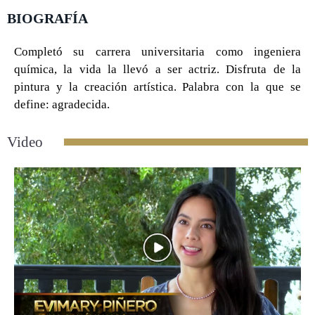
BIOGRAFÍA
Completó su carrera universitaria como ingeniera
química, la vida la llevó a ser actriz. Disfruta de la
pintura y la creación artística. Palabra con la que se
define: agradecida.
0 seconds of 0 seconds
Video
Play Video