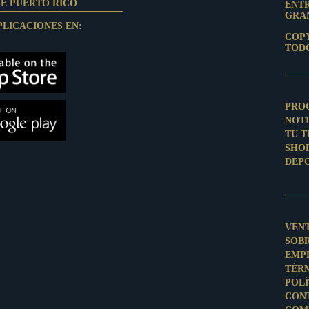
SE PUERTO RICO
ENT
GRAN
PLICACIONES EN:
COPY
TOD
PRO
NOTI
TU 
SHO
DEP
VEN
SOB
EMP
TÉR
POLÍ
CON