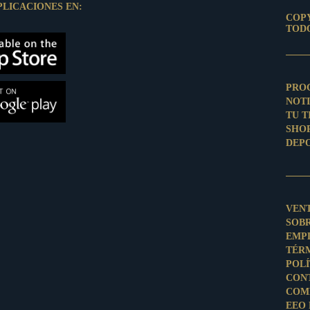
PLICACIONES EN:
COPY
TOD
PRO
NOTI
TU 
SHO
DEP
VEN
SOB
EMP
TÉR
POLÍ
CON
COM
EEO 