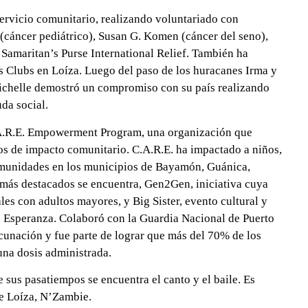
servicio comunitario, realizando voluntariado con
(cáncer pediátrico), Susan G. Komen (cáncer del seno),
 Samaritan’s Purse International Relief. También ha
s Clubs en Loíza. Luego del paso de los huracanes Irma y
 Michelle demostró un compromiso con su país realizando
uda social.
.A.R.E. Empowerment Program, una organización que
tos de impacto comunitario. C.A.R.E. ha impactado a niños,
omunidades en los municipios de Bayamón, Guánica,
 más destacados se encuentra, Gen2Gen, iniciativa cuya
les con adultos mayores, y Big Sister, evento cultural y
e Esperanza. Colaboró con la Guardia Nacional de Puerto
cunación y fue parte de lograr que más del 70% de los
una dosis administrada.
re sus pasatiempos se encuentra el canto y el baile. Es
 de Loíza, N’Zambie.