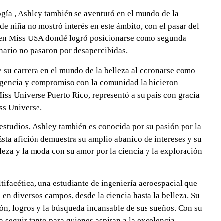
ogía , Ashley también se aventuró en el mundo de la
de niña no mostró interés en este ámbito, con el pasar del
pó en Miss USA dondé logró posicionarse como segunda
cenario no pasaron por desapercibidas.
e su carrera en el mundo de la belleza al coronarse como
ligencia y compromiso con la comunidad la hicieron
iss Universe Puerto Rico, representó a su país con gracia
ss Universe.
estudios, Ashley también es conocida por su pasión por la
. Esta afición demuestra su amplio abanico de intereses y su
leza y la moda con su amor por la ciencia y la exploración
ifacética, una estudiante de ingeniería aeroespacial que
en diversos campos, desde la ciencia hasta la belleza. Su
ión, logros y la búsqueda incansable de sus sueños. Con su
a seguir tanto para quienes aspiran a la excelencia