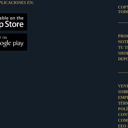
PLICACIONES EN:
COPY
TOD
PRO
NOTI
TU 
SHO
DEP
VEN
SOB
EMP
TÉR
POLÍ
CON
COM
EEO 